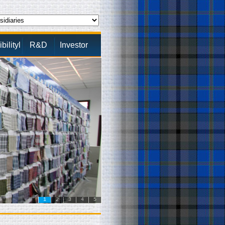
ilityl
R&D
Investor
1
2
3
4
5