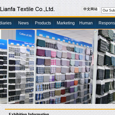
diaries
News
Products
Marketing
Human
Responsib
Exhibition Information