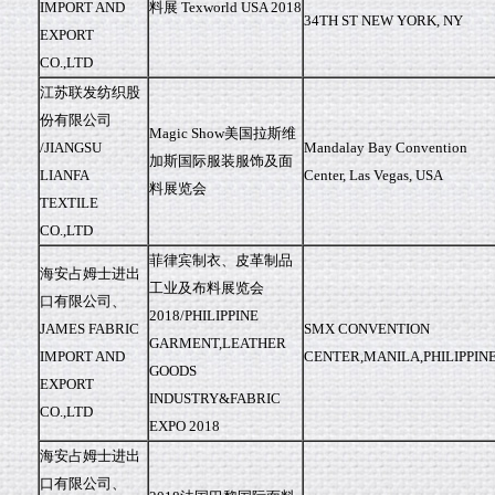
IMPORT AND
料展 Texworld USA 2018
34TH ST NEW YORK, NY
EXPORT
CO.,LTD
江苏联发纺织股
份有限公司
Magic Show美国拉斯维
/JIANGSU
Mandalay Bay Convention
加斯国际服装服饰及面
LIANFA
Center, Las Vegas, USA
料展览会
TEXTILE
CO.,LTD
菲律宾制衣、皮革制品
海安占姆士进出
工业及布料展览会
口有限公司、
2018/PHILIPPINE
JAMES FABRIC
SMX CONVENTION
GARMENT,LEATHER
IMPORT AND
CENTER,MANILA,PHILIPPIN
GOODS
EXPORT
INDUSTRY&FABRIC
CO.,LTD
EXPO 2018
海安占姆士进出
口有限公司、