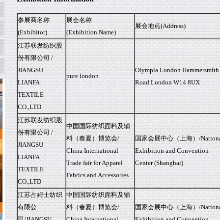
参展商名称
展会名称
展会地点(Address)
(Exhibitor)
(Exhibition Name)
江苏联发纺织股
份有限公司 /
JIANGSU
Olympia London Hammersmith
pure london
LIANFA
Road London W14 8UX
TEXTILE
CO.,LTD
江苏联发纺织股
中国国际纺织面料及辅
份有限公司 /
料（春夏）博览会/
国家会展中心（上海）/Nationa
JIANGSU
China International
Exhibition and Convention
LIANFA
Trade fair for Apparel
Center (Shanghai)
TEXTILE
Fabrics and Accessories
CO.,LTD
江苏占姆士纺织
中国国际纺织面料及辅
有限公
料（春夏）博览会/
国家会展中心（上海）/Nationa
司/JIANGSU
China International
Exhibition and Convention