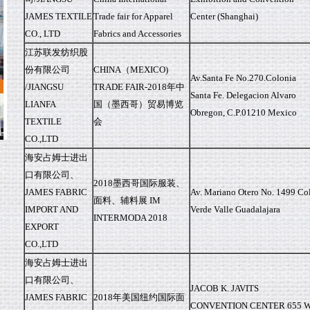
JAMES TEXTILE
Trade fair for Apparel
Center (Shanghai)
CO., LTD
Fabrics and Accessories
江苏联发纺织股
份有限公司
CHINA（MEXICO)
Av.Santa Fe No.270.Colonia
/JIANGSU
TRADE FAIR-2018年中
Santa Fe. Delegacion Alvaro
LIANFA
国（墨西哥）贸易博览
Obregon, C.P.01210 Mexico
TEXTILE
会
CO.,LTD
海安占姆士进出
口有限公司、
2018墨西哥国际服装、
JAMES FABRIC
Av. Mariano Otero No. 1499 Col
面料、辅料展 IM
IMPORT AND
Verde Valle Guadalajara
INTERMODA 2018
EXPORT
CO.,LTD
海安占姆士进出
口有限公司、
JACOB K. JAVITS
JAMES FABRIC
2018年美国纽约国际面
CONVENTION CENTER 655 