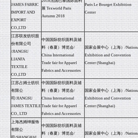
2018法国巴黎国际面料
JAMES FABRIC
Paris Le Bourget Exhibition
展 Texworld Paris
IMPORT AND
Center
Autumn 2018
EXPORT
CO.,LTD
江苏联发纺织股
中国国际纺织面料及辅
份有限公司
料（春夏）博览会/
国家会展中心（上海）/Nationa
/JIANGSU
China International
Exhibition and Convention
LIANFA
Trade fair for Apparel
Center (Shanghai)
TEXTILE
Fabrics and Accessories
CO.,LTD
江苏占姆士纺织
中国国际纺织面料及辅
有限公
料（春夏）博览会/
国家会展中心（上海）/Nationa
司/JIANGSU
China International
Exhibition and Convention
JAMES TEXTILE
Trade fair for Apparel
Center (Shanghai)
CO., LTD
Fabrics and Accessories
上海杰姆绅服饰
中国国际纺织面料及辅
有限公
料（春夏）博览会/
国家会展中心（上海）/Nationa
司/SHANGHAI